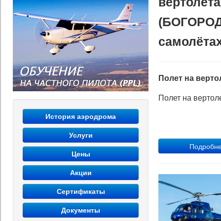
вертолет
(БОГОРОДС
самолётах
Полет на верто
Полет на вертол
История аэродрома
Услуги
Цены
Акции
Сертификаты
Документы