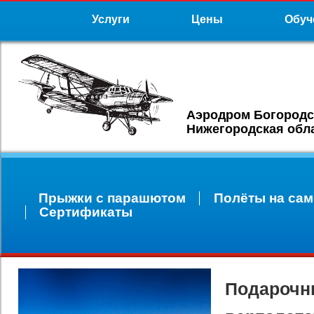
Услуги
Цены
Обуч
Аэродром Богородс
Нижегородская обл
Прыжки с парашютом
Полёты на сам
Сертификаты
Подарочн