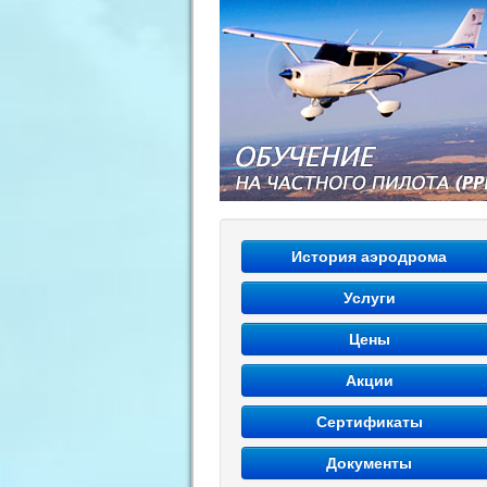
История аэродрома
Услуги
Цены
Акции
Сертификаты
Документы