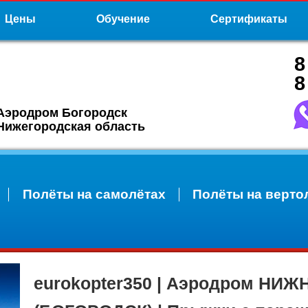
Цены
Обучение
Сертификаты
8
8
Аэродром Богородск
Нижегородская область
Полёты на самолётах
Полёты на верто
eurokopter350 | Аэродром НИ