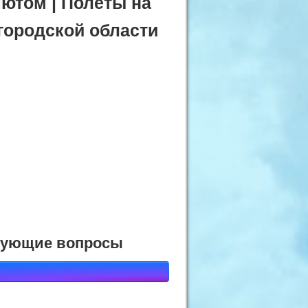
ютом | Полёты на
городской области
есующие вопросы