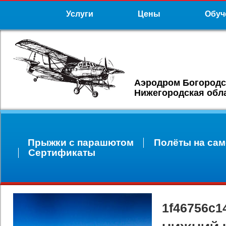
Услуги
Цены
Обуч
Аэродром Богородс
Нижегородская обл
Прыжки с парашютом
Полёты на сам
Сертификаты
1f46756c1