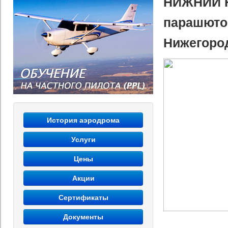
НИЖНИЙ Н
парашютом
Нижегоро
История аэродрома
Услуги
Цены
Акции
Сертификаты
Документы