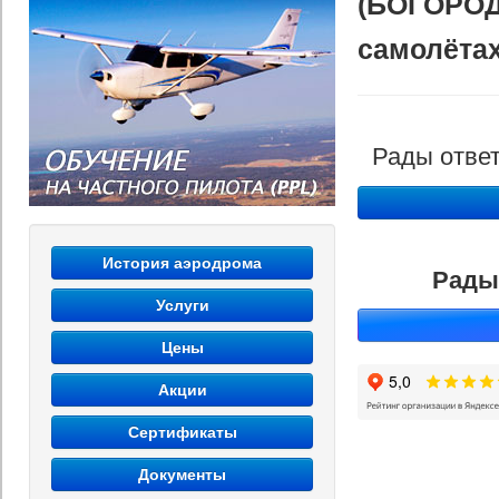
(БОГОРОДС
самолётах
Рады ответ
История аэродрома
Рады
Услуги
Цены
Акции
Сертификаты
Документы