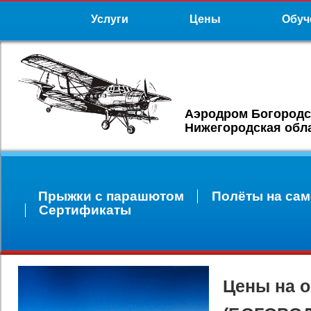
Услуги
Цены
Обуч
Аэродром Богородс
Нижегородская обл
Прыжки с парашютом
Полёты на сам
Сертификаты
Цены на 