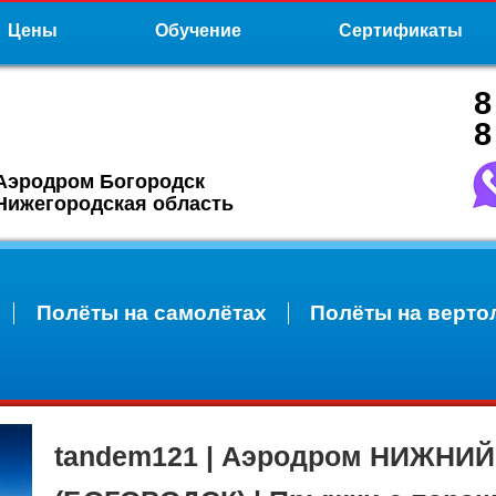
Цены
Обучение
Сертификаты
8
8
Аэродром Богородск
Нижегородская область
Полёты на самолётах
Полёты на верто
tandem121 | Аэродром НИЖНИ