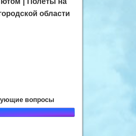
ютом | Полёты на
городской области
есующие вопросы