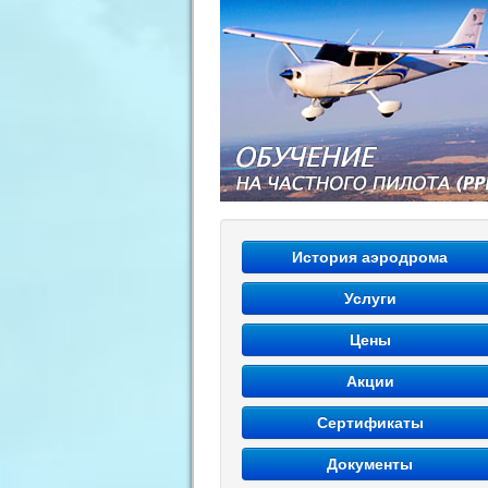
История аэродрома
Услуги
Цены
Акции
Сертификаты
Документы