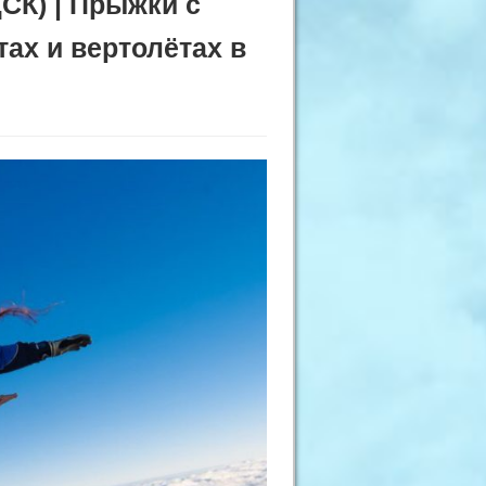
К) | Прыжки с
ах и вертолётах в