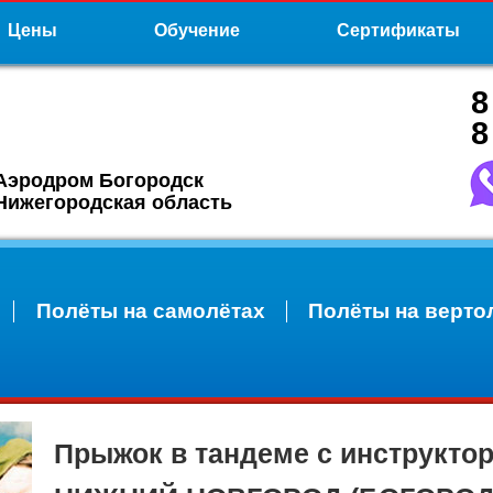
Цены
Обучение
Сертификаты
8
8
Аэродром Богородск
Нижегородская область
Полёты на самолётах
Полёты на верто
Прыжок в тандеме с инструкто