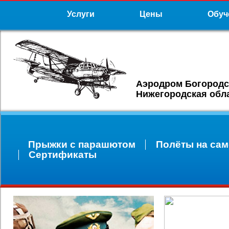
Услуги
Цены
Обуч
Аэродром Богородс
Нижегородская обл
Прыжки с парашютом
Полёты на сам
Сертификаты