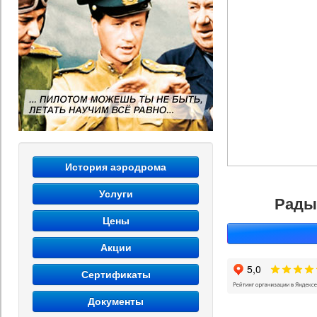
История аэродрома
Услуги
Рады
Цены
Акции
Сертификаты
Документы