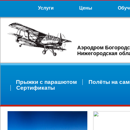
Услуги
Цены
Обуч
Аэродром Богородс
Нижегородская обл
Прыжки с парашютом
Полёты на сам
Сертификаты