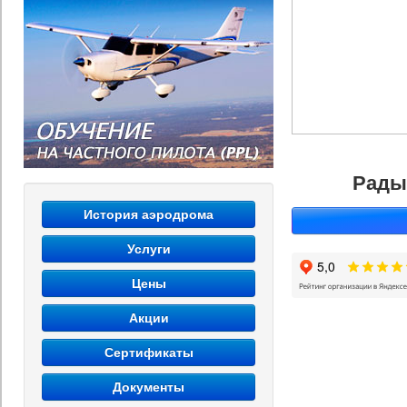
Рады
История аэродрома
Услуги
Цены
Акции
Сертификаты
Документы